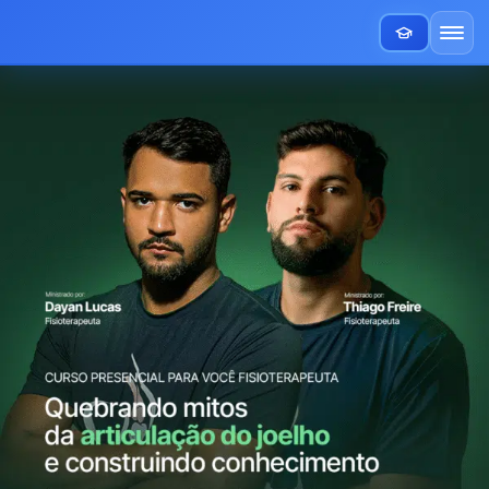
Ir
Curso
para
quebrando
o
mitos
conteúdo
da
articulação
do
joelho
e
construindo
conhecimento
quantidade